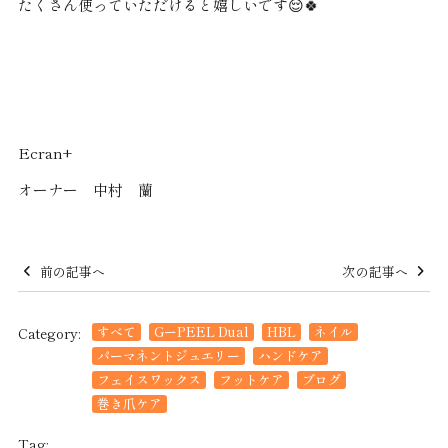
たくさん使っていただけると嬉しいです😌🍀
Ecran+
オーナー 中村 蘭
前の記事へ
次の記事へ
すべて
GーPEEL Dual
HBL
ネイル
Category:
パーマネントジュエリー
ハンドケア
フェイスワックス
フットケア
ブログ
巻き爪ケア
Tag: