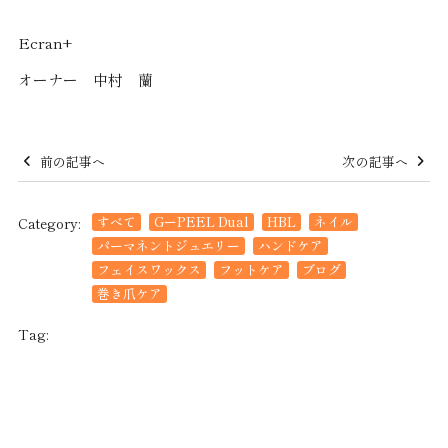
Ecran+
オーナー 中村 蘭
前の記事へ
次の記事へ
すべて
GーPEEL Dual
HBL
ネイル
Category:
パーマネントジュエリー
ハンドケア
フェイスワックス
フットケア
ブログ
巻き爪ケア
Tag: