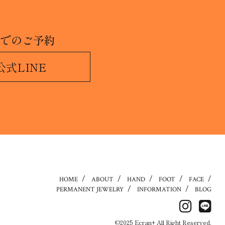
Eでのご予約
公式LINE
HOME
ABOUT
HAND
FOOT
FACE
PERMANENT JEWELRY
INFORMATION
BLOG
2025 Ecran+ All Right Reserved.